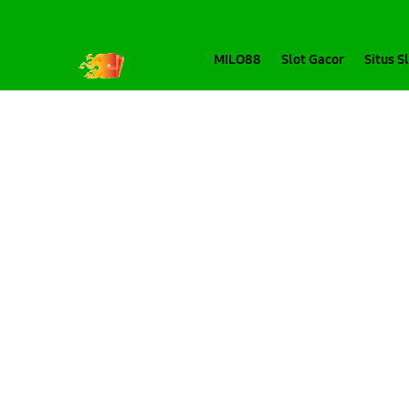
Skip
to
content
MILO88
Slot Gacor
Situs S