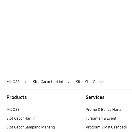
Layer Popup Close
MILO88
>
Slot Gacor Hari Ini
>
Situs Slot Online
Footer Navigation
Products
Services
MILO88
Promo & Bonus Harian
Slot Gacor Hari Ini
Turnamen & Event
Slot Gacor Gampang Menang
Program VIP & Cashback