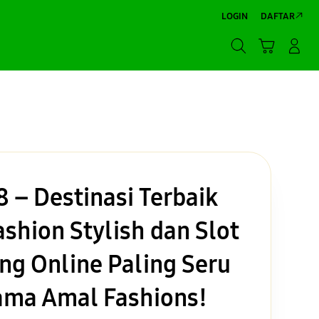
LOGIN
DAFTAR
Cari
Troli
Login/Sign-Up
Cari
 – Destinasi Terbaik
shion Stylish dan Slot
ng Online Paling Seru
ama Amal Fashions!