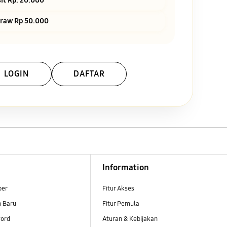
raw Rp 50.000
LOGIN
DAFTAR
Information
ber
Fitur Akses
n Baru
Fitur Pemula
ord
Aturan & Kebijakan