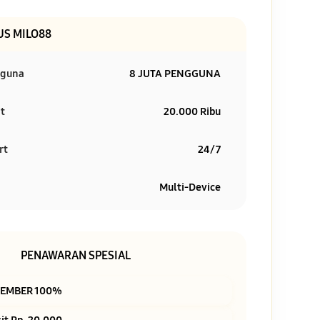
US MILO88
gguna
8 JUTA PENGGUNA
t
20.000 Ribu
rt
24/7
Multi-Device
PENAWARAN SPESIAL
EMBER 100%
it Rp. 20.000