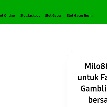
lot Online
Slot Jackpot
Slot Gacor
Slot Gacor Resmi
Milo88
untuk Fa
Gambli
bers