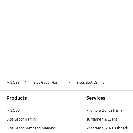
Layer Popup Close
MILO88
>
Slot Gacor Hari Ini
>
Situs Slot Online
Footer Navigation
Products
Services
MILO88
Promo & Bonus Harian
Slot Gacor Hari Ini
Turnamen & Event
Slot Gacor Gampang Menang
Program VIP & Cashback