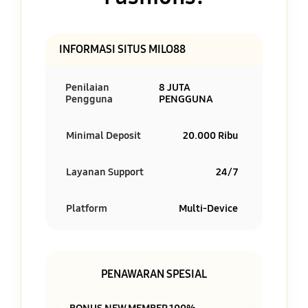
INFORMASI SITUS MILO88
Penilaian
8 JUTA
Pengguna
PENGGUNA
Minimal Deposit
20.000 Ribu
Layanan Support
24/7
Platform
Multi-Device
PENAWARAN SPESIAL