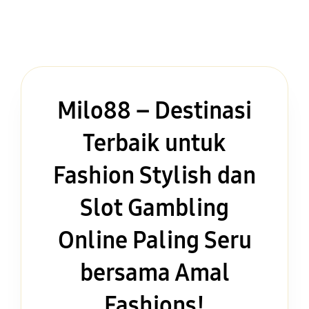
Milo88 – Destinasi
Terbaik untuk
Fashion Stylish dan
Slot Gambling
Online Paling Seru
bersama Amal
Fashions!