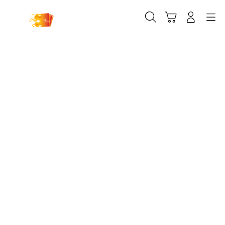
Skip
to
Cari
Troli
Login
Navigation
content