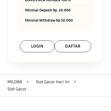
BONUS NEW MEMBER 100%
Minimal Deposit Rp. 20.000
Minimal Withdraw Rp 50.000
LOGIN
DAFTAR
Layer Popup Close
MILO88
>
Slot Gacor Hari Ini
>
Slot Gacor
Buka
Footer Navigation