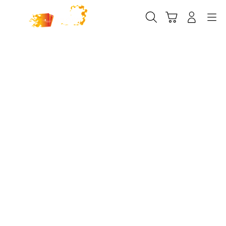
Skip
to
Cari
Troli
Login
Navigation
content