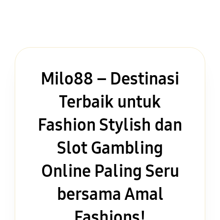
Milo88 – Destinasi
Terbaik untuk
Fashion Stylish dan
Slot Gambling
Online Paling Seru
bersama Amal
Fashions!