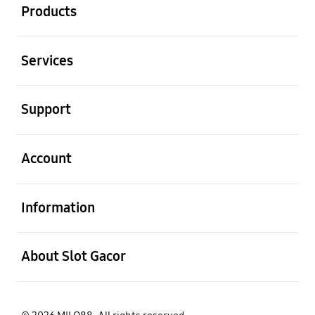
Products
Buka
Services
Buka
Support
Buka
Account
Buka
Information
Buka
About Slot Gacor