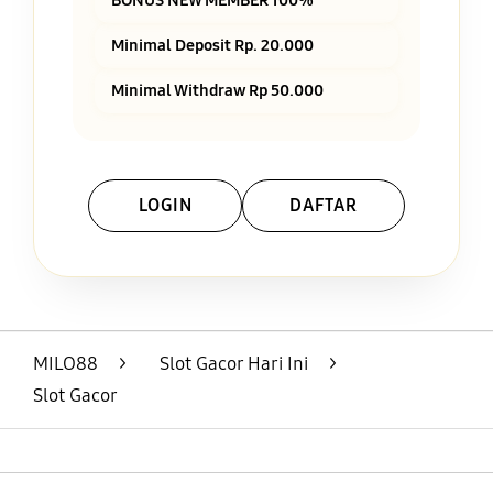
BONUS NEW MEMBER 100%
Minimal Deposit Rp. 20.000
Minimal Withdraw Rp 50.000
LOGIN
DAFTAR
Layer Popup Close
MILO88
>
Slot Gacor Hari Ini
>
Slot Gacor
Buka
Footer Navigation