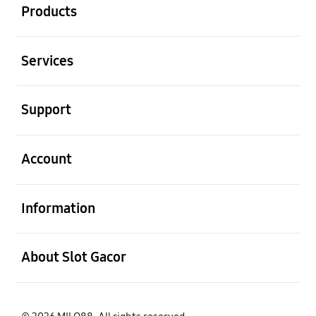
Products
Buka
Services
Buka
Support
Buka
Account
Buka
Information
Buka
About Slot Gacor