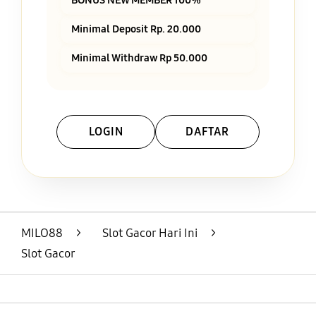
BONUS NEW MEMBER 100%
Minimal Deposit Rp. 20.000
Minimal Withdraw Rp 50.000
LOGIN
DAFTAR
Layer Popup Close
MILO88
>
Slot Gacor Hari Ini
>
Slot Gacor
Buka
Footer Navigation