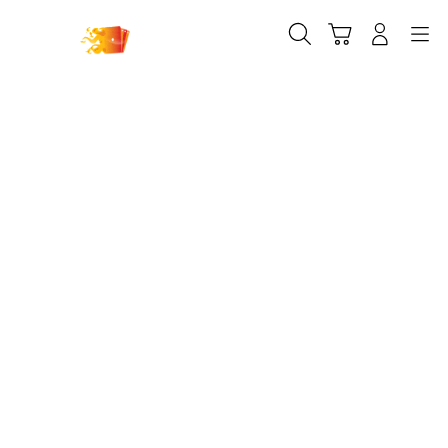
Skip
to
Cari
Troli
Login
Navigation
content