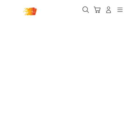
Skip
to
Cari
Troli
Login
Navigation
content