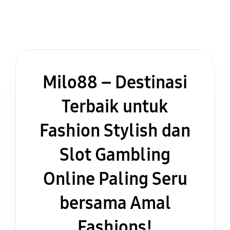
Milo88 – Destinasi
Terbaik untuk
Fashion Stylish dan
Slot Gambling
Online Paling Seru
bersama Amal
Fashions!