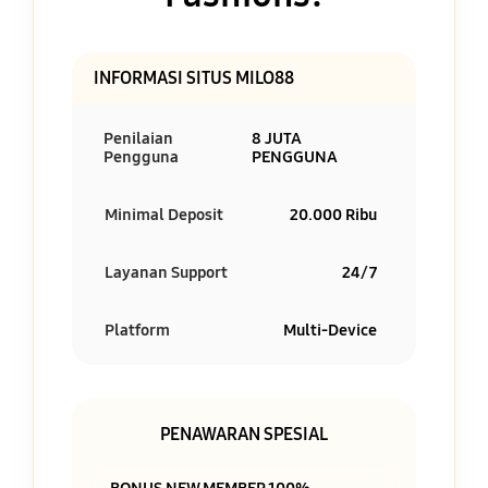
INFORMASI SITUS MILO88
Penilaian
8 JUTA
Pengguna
PENGGUNA
Minimal Deposit
20.000 Ribu
Layanan Support
24/7
Platform
Multi-Device
PENAWARAN SPESIAL