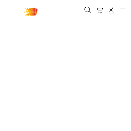
Skip
to
Cari
Troli
Login
Navigation
content