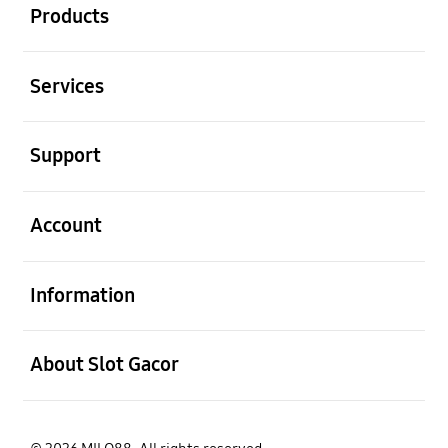
Products
Buka
Services
Buka
Support
Buka
Account
Buka
Information
Buka
About Slot Gacor