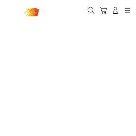
Skip
to
Cari
Troli
Login
Navigation
content