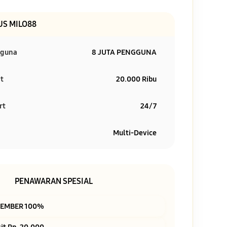
US MILO88
gguna
8 JUTA PENGGUNA
t
20.000 Ribu
rt
24/7
Multi-Device
PENAWARAN SPESIAL
EMBER 100%
it Rp. 20.000