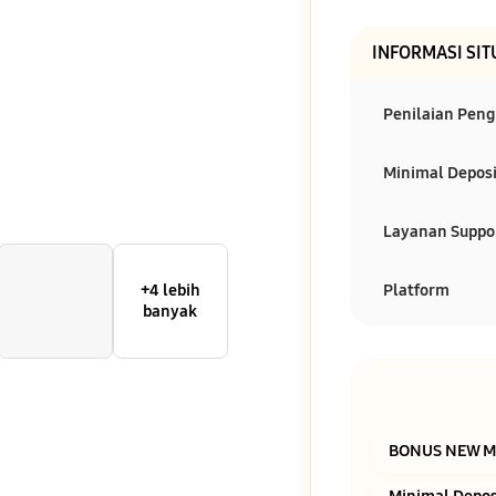
INFORMASI SIT
Penilaian Pen
Minimal Deposi
Layanan Suppo
Platform
+4 lebih
banyak
BONUS NEW M
Minimal Depos