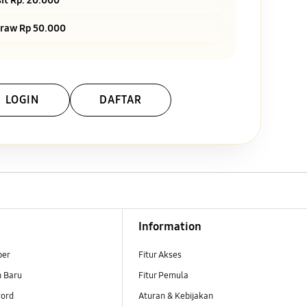
raw Rp 50.000
LOGIN
DAFTAR
Information
ber
Fitur Akses
n Baru
Fitur Pemula
ord
Aturan & Kebijakan