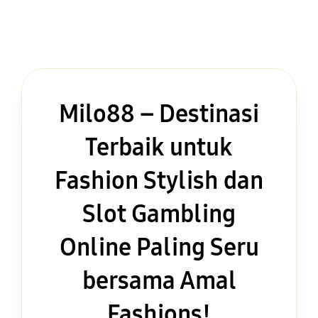
Milo88 – Destinasi
Terbaik untuk
Fashion Stylish dan
Slot Gambling
Online Paling Seru
bersama Amal
Fashions!