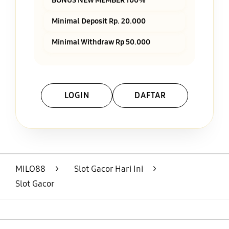
BONUS NEW MEMBER 100%
Minimal Deposit Rp. 20.000
Minimal Withdraw Rp 50.000
LOGIN
DAFTAR
Layer Popup Close
MILO88
>
Slot Gacor Hari Ini
>
Slot Gacor
Buka
Footer Navigation