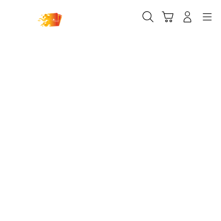
Skip
to
Cari
Troli
Login
Navigation
content