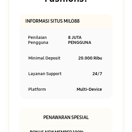
INFORMASI SITUS MILO88
Penilaian
8 JUTA
Pengguna
PENGGUNA
Minimal Deposit
20.000 Ribu
Layanan Support
24/7
Platform
Multi-Device
PENAWARAN SPESIAL