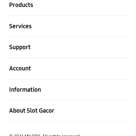
Products
Buka
Services
Buka
Support
Buka
Account
Buka
Information
Buka
About Slot Gacor