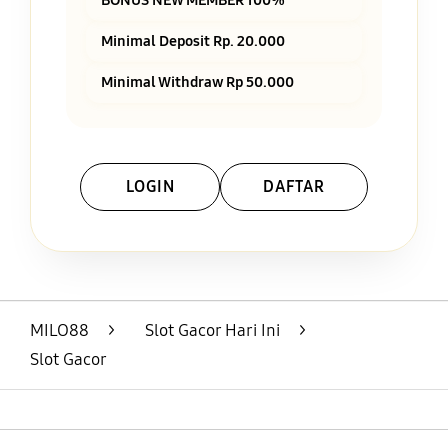
BONUS NEW MEMBER 100%
Minimal Deposit Rp. 20.000
Minimal Withdraw Rp 50.000
LOGIN
DAFTAR
Layer Popup Close
MILO88
>
Slot Gacor Hari Ini
>
Slot Gacor
Buka
Footer Navigation