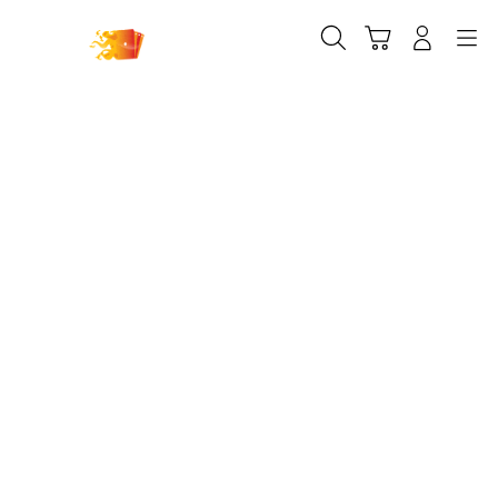
Skip
to
Cari
Troli
Login
Navigation
content