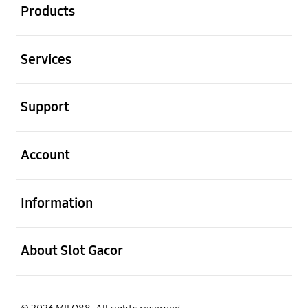
Products
Buka
Services
Buka
Support
Buka
Account
Buka
Information
Buka
About Slot Gacor