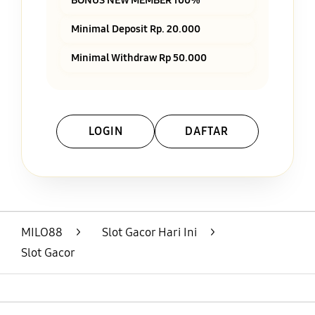
BONUS NEW MEMBER 100%
Minimal Deposit Rp. 20.000
Minimal Withdraw Rp 50.000
LOGIN
DAFTAR
Layer Popup Close
MILO88
>
Slot Gacor Hari Ini
>
Slot Gacor
Buka
Footer Navigation