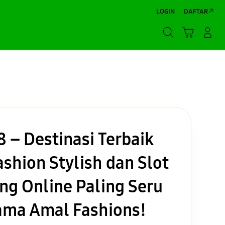
LOGIN
DAFTAR
Cari
Troli
Login/Sign-Up
Cari
 – Destinasi Terbaik
shion Stylish dan Slot
ng Online Paling Seru
ama Amal Fashions!