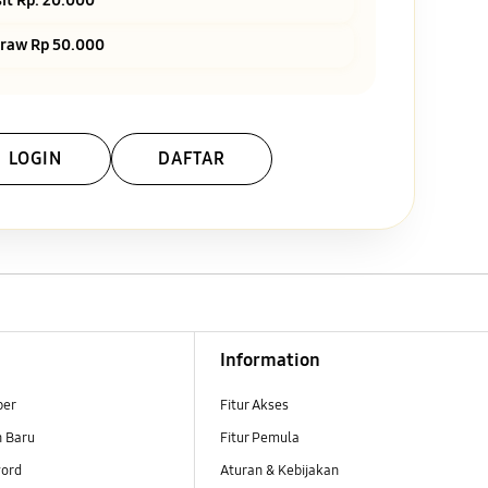
raw Rp 50.000
LOGIN
DAFTAR
Information
ber
Fitur Akses
n Baru
Fitur Pemula
ord
Aturan & Kebijakan