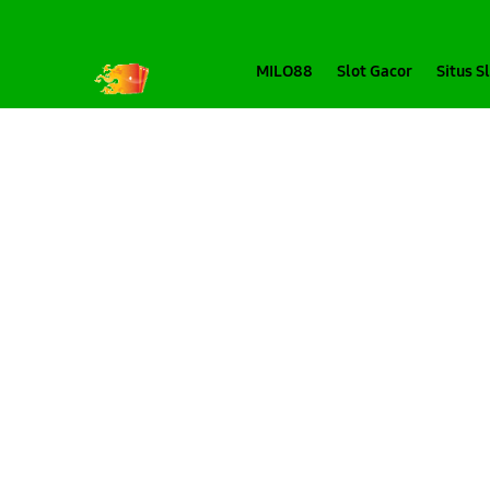
Skip
to
content
MILO88
Slot Gacor
Situs S