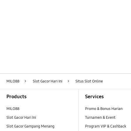
Layer Popup Close
MILO88
>
Slot Gacor Hari Ini
>
Situs Slot Online
Footer Navigation
Products
Services
MILO88
Promo & Bonus Harian
Slot Gacor Hari Ini
Turnamen & Event
Slot Gacor Gampang Menang
Program VIP & Cashback