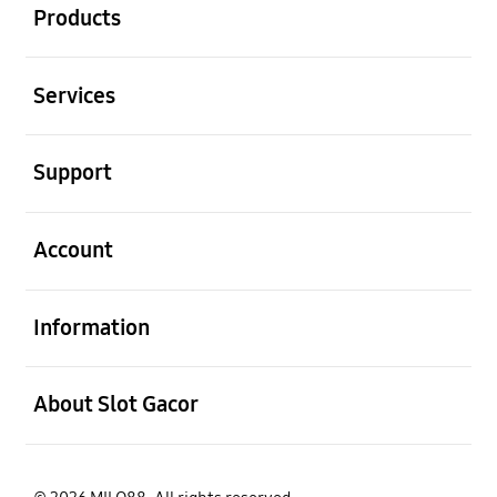
Products
Buka
Services
Buka
Support
Buka
Account
Buka
Information
Buka
About Slot Gacor