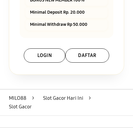
BONUS NEW MEMBER 100%
Minimal Deposit Rp. 20.000
Minimal Withdraw Rp 50.000
LOGIN
DAFTAR
Layer Popup Close
MILO88
>
Slot Gacor Hari Ini
>
Slot Gacor
Buka
Footer Navigation