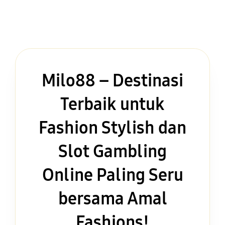
Milo88 – Destinasi
Terbaik untuk
Fashion Stylish dan
Slot Gambling
Online Paling Seru
bersama Amal
Fashions!