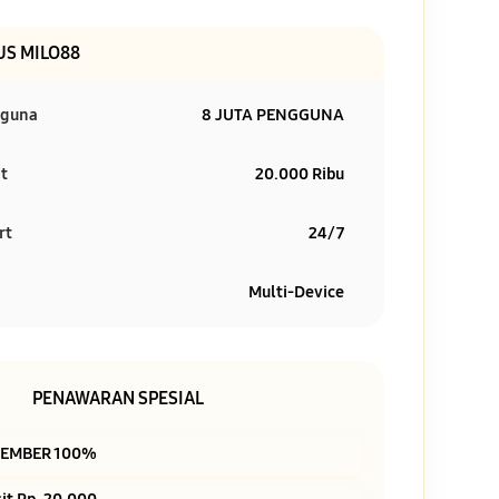
US MILO88
gguna
8 JUTA PENGGUNA
t
20.000 Ribu
rt
24/7
Multi-Device
PENAWARAN SPESIAL
EMBER 100%
it Rp. 20.000