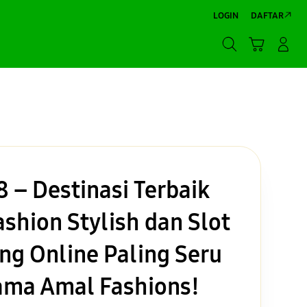
LOGIN
DAFTAR
Cari
Troli
Login/Sign-Up
Cari
 – Destinasi Terbaik
shion Stylish dan Slot
ng Online Paling Seru
ama Amal Fashions!