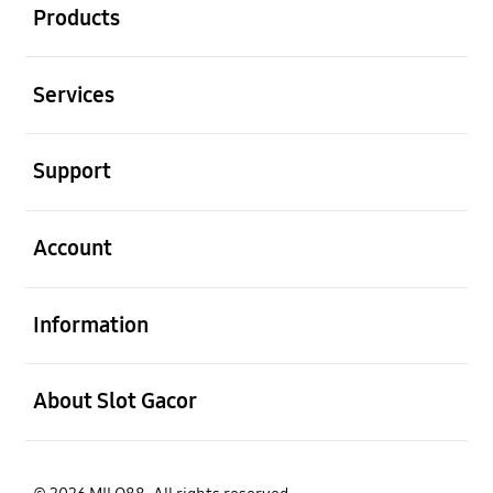
Products
Buka
Services
Buka
Support
Buka
Account
Buka
Information
Buka
About Slot Gacor