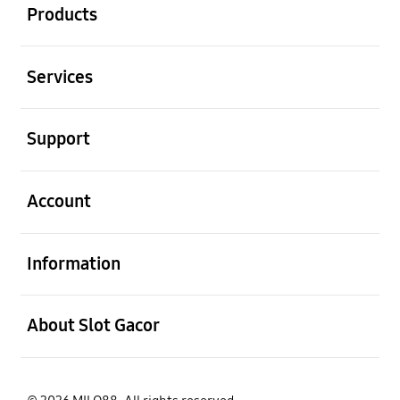
Products
Buka
Services
Buka
Support
Buka
Account
Buka
Information
Buka
About Slot Gacor