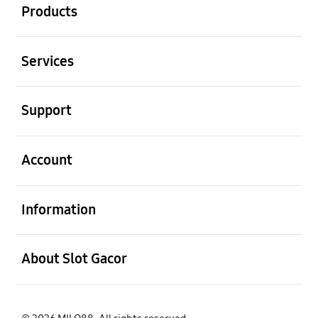
Products
Buka
Services
Buka
Support
Buka
Account
Buka
Information
Buka
About Slot Gacor