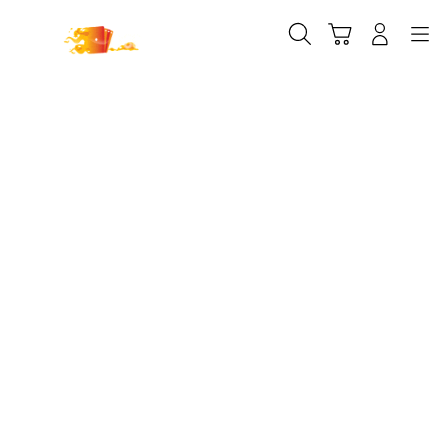
Skip
to
Cari
Troli
Login
Navigation
content