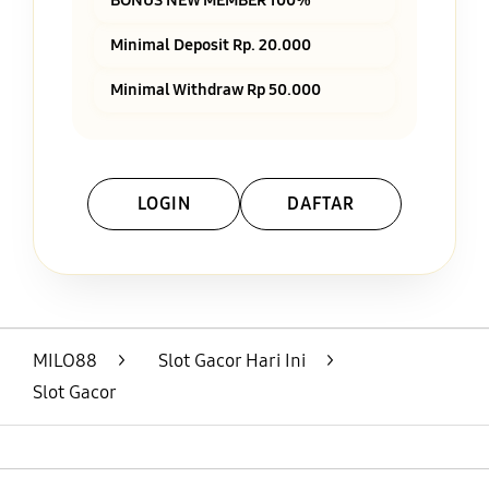
BONUS NEW MEMBER 100%
Minimal Deposit Rp. 20.000
Minimal Withdraw Rp 50.000
LOGIN
DAFTAR
Layer Popup Close
MILO88
>
Slot Gacor Hari Ini
>
Slot Gacor
Buka
Footer Navigation