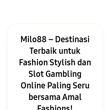
Milo88 – Destinasi
Terbaik untuk
Fashion Stylish dan
Slot Gambling
Online Paling Seru
bersama Amal
Fashions!