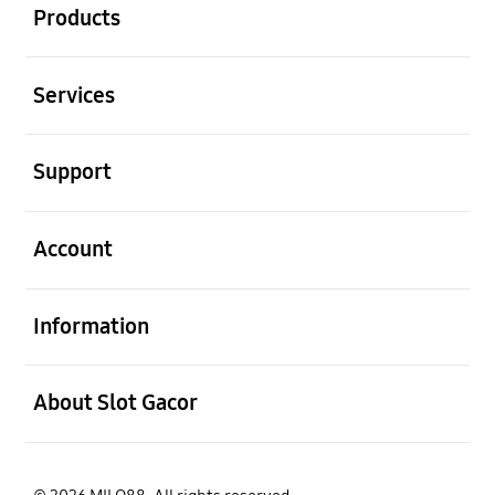
Products
Buka
Services
Buka
Support
Buka
Account
Buka
Information
Buka
About Slot Gacor