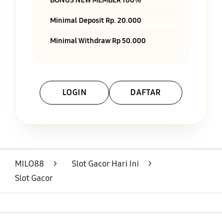
BONUS NEW MEMBER 100%
Minimal Deposit Rp. 20.000
Minimal Withdraw Rp 50.000
LOGIN
DAFTAR
Layer Popup Close
MILO88
>
Slot Gacor Hari Ini
>
Slot Gacor
Buka
Footer Navigation