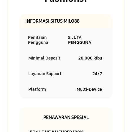
INFORMASI SITUS MILO88
Penilaian
8 JUTA
Pengguna
PENGGUNA
Minimal Deposit
20.000 Ribu
Layanan Support
24/7
Platform
Multi-Device
PENAWARAN SPESIAL