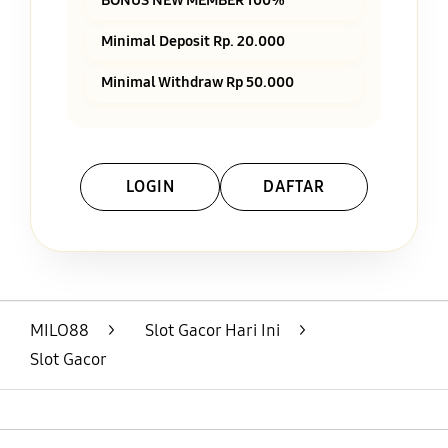
BONUS NEW MEMBER 100%
Minimal Deposit Rp. 20.000
Minimal Withdraw Rp 50.000
LOGIN
DAFTAR
Layer Popup Close
MILO88
>
Slot Gacor Hari Ini
>
Slot Gacor
Buka
Footer Navigation